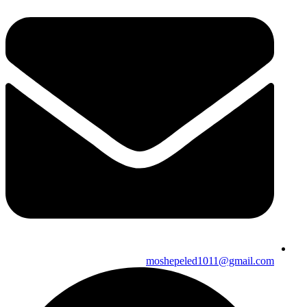
moshepeled1011@gmail.com