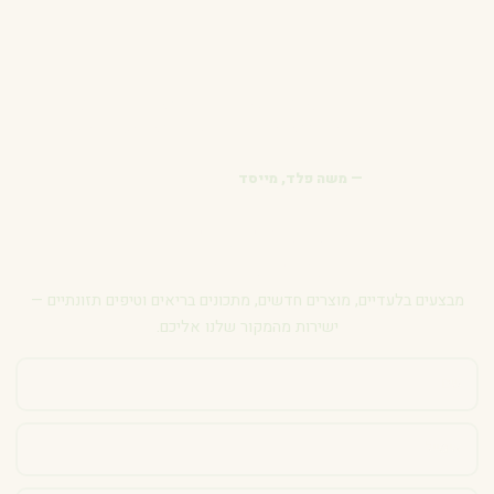
"הניוזלטר שלנו הוא המקום הכי טוב
לגלות מוצרים חדשים ומבצעים לפני
כולם"
— משה פלד, מייסד
הישארו מחוברים
לטוב שבטבע
מבצעים בלעדיים, מוצרים חדשים, מתכונים בריאים וטיפים תזונתיים —
ישירות מהמקור שלנו אליכם.