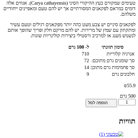
טעימים שמקורם בעץ ההיקורי הסיני (Carya cathayensis). אגוזים אלה
דומים במראם לפקאנים המסורתיים אך יש להם טעם ומאפיינים ייחודיים
משלהם.
לפקאנים סיניים יש צבע מעט כהה יותר מפקאנים רגילים וטעם עשיר
ומתקתק עם שמץ של מרירות. יש להם מרקם חלק ופריך שהופך אותם
לנשנוש מענג או למרכיב ורסטילי ביצירות קולינריות שונות.
סימון תזונתי
ל- 100 גרם
אנרגיה קלוריות
710
סך שומנים גרם מתוכם:
72
סך פחמימות גרם מתוכן:
14
חלבונים גרם
9
₪
55.9
500 גרם
כמות
הוספה לסל
של
פקאן
סיני
תוויות