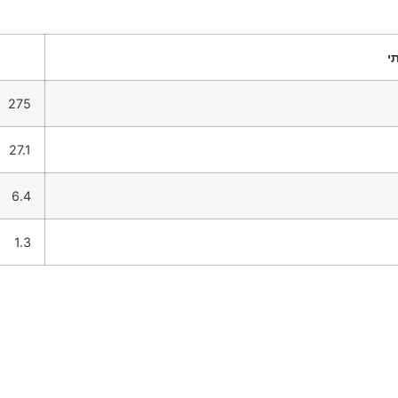
י
275
27.1
6.4
1.3