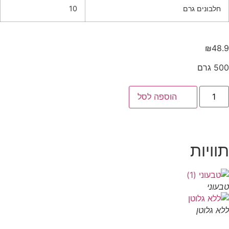
חלבונים גרם
10
₪
48
 גרם
הוספה לסל
וויות
עוני
א גלוטן