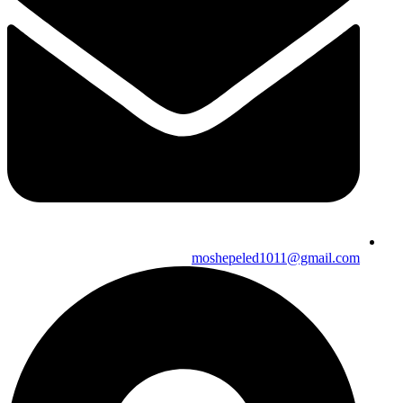
moshepeled1011@gmail.com