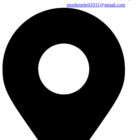
moshepeled1011@gmail.com