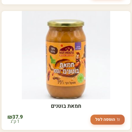
חמאת בוטנים
₪
37.9
הוספה לסל
1 ק"ג