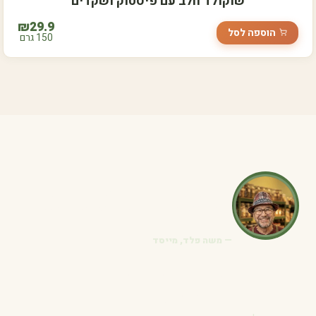
שוקולד חלב עם פיסטוק ושקדים
₪
29.9
הוספה לסל
150 גרם
"הניוזלטר שלנו הוא המקום הכי טוב
לגלות מוצרים חדשים ומבצעים לפני
כולם"
— משה פלד, מייסד
הישארו מחוברים
לטוב שבטבע