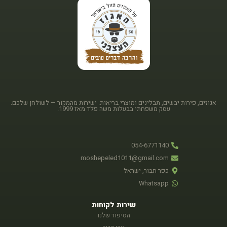
אגוזים, פירות יבשים, תבלינים ומוצרי בריאות. ישירות מהמקור — לשולחן שלכם.
עסק משפחתי בבעלות משה פלד מאז 1999.
054-6771140
moshepeled1011@gmail.com
כפר תבור, ישראל
Whatsapp
שירות לקוחות
הסיפור שלנו