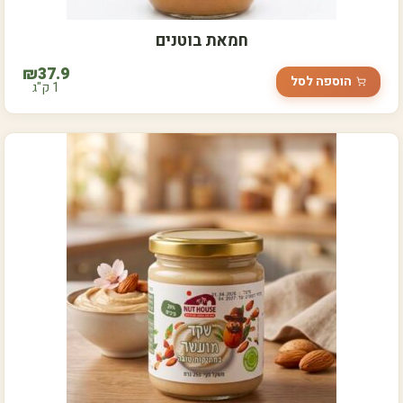
חמאת בוטנים
₪
37.9
הוספה לסל
1 ק"ג