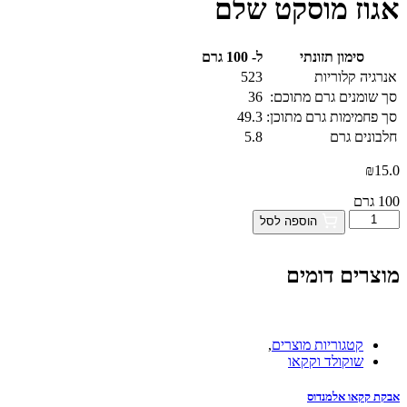
אגוז מוסקט שלם
סימון תזונתי
ל- 100 גרם
אנרגיה קלוריות
523
סך שומנים גרם מתוכם:
36
סך פחמימות גרם מתוכן:
49.3
חלבונים גרם
5.8
₪
15.0
100 גרם
כמות
הוספה לסל
של
אגוז
מוסקט
מוצרים דומים
שלם
קטגוריות מוצרים
,
שוקולד וקקאו
אבקת קקאו אלמנדוס