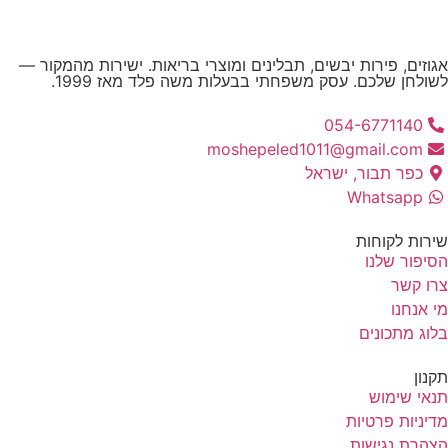
וזים, פירות יבשים, תבלינים ומוצרי בריאות. ישירות מהמקור —
ולחן שלכם. עסק משפחתי בבעלות משה פלד מאז 1999.
054-6771140
moshepeled1011@gmail.com
כפר תבור, ישראל
Whatsapp
רות לקוחות
יפור שלנו
ו קשר
 אנחנו
וג מתכונים
נון
אי שימוש
יניות פרטיות
הרת נגישות