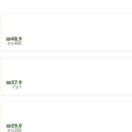
₪
48.9
400 גרם
₪
37.9
1 ק"ג
₪
29.0
250 גרם