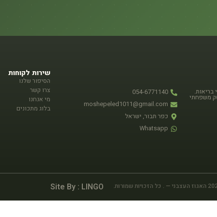
שירות לקוחות
הסיפור שלנו
צרו קשר
 בריאות.
054-6771140
סק משפחתי
מי אנחנו
moshepeled1011@gmail.com
בלוג מתכונים
כפר תבור, ישראל
Whatsapp
Site By : LINGO