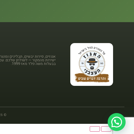
אגוזים, פירות יבשים, תבלינים ומוצרי
ישירות מהמקור — לשולחן שלכם. ע
בבעלות משה פלד מאז 1999.
© 2026 האגוז העצבני — . כל הזכויות שמורות.