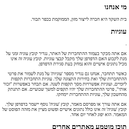
מי אנחנו
בית השקד היא חברה לייצור מזון, הממוקמת בכפר תבור.
עוגיות
.
אם אתה מבקר בעמוד ההתחברות של האתר, נגדיר קובץ עוגיה זמני על
מנת לקבוע האם הדפדפן שלך מקבל קבצי עוגיות. קובץ עוגיה זה אינו
מכיל נתונים אישיים והוא נמחק בעת סגירת הדפדפן.
כאשר תתחבר, אנחנו גם נגדיר מספר 'עוגיות' על מנת לשמור את פרטי
ההתחברות שלך ואת בחירות התצוגה שלך. עוגיות התחברות תקפות
ליומיים, ועוגיות אפשרויות מסך תקפות לשנה. אם תבחר באפשרות "זכור
אותי", פרטי ההתחברות שלך יהיו תקפים למשך שבועיים. אם תתנתק
מהחשבון שלך, עוגיות ההתחברות יימחקו.
אם אתה עורך או מפרסם מאמר, קובץ 'עוגיה' נוסף יישמר בדפדפן שלך.
קובץ 'עוגיה' זה אינו כולל נתונים אישיים ופשוט מציין את מזהה הפוסט של
המאמר. הוא יפוג לאחר יום אחד.
תוכן מוטמע מאתרים אחרים