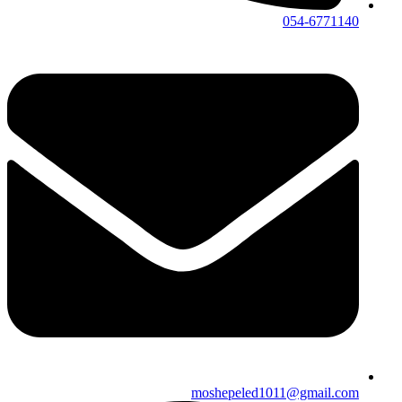
054-6771140
moshepeled1011@gmail.com