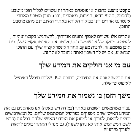
טקסט מוצע:
כתבות או פוסטים באתר זה עשויים לכלול תוכן מוטבע
(לדוגמה, קטעי וידאו, תמונות, מאמרים, וכו'). תוכן מוטבע מאתרי
אינטרנט אחרים דינו כביקור הקורא באתרי האינטרנט מהם מוטבע
התוכן.
אתרים אלו עשויים לאסוף נתונים אודותיך, להשתמש בקבצי 'עוגיות',
להטמיע מעקב של צד שלישי נוסף, ולנטר את האינטראקציה שלך עם
תוכן מוטמע זה, לרבות מעקב אחר האינטראקציה שלך עם התוכן
המוטמע, אם יש לך חשבון ואתה מחובר לאתר זה.
עם מי אנו חולקים את המידע שלך
אם תבקשו לאפס את הסיסמה, כתובת ה-IP שלכם תיכלל באימייל
לאיפוס שיישלח.
משך הזמן בו נשמור את המידע שלך
עבור משתמשים רשומים באתר (במידה ויש כאלה) אנו מאחסנים גם את
המידע האישי שהם מספקים בפרופיל המשתמש שלהם. כל המשתמשים
יכולים לראות, לערוך או למחוק את המידע האישי שלהם בכל עת (פרט
לשם המשתמש אותו לא ניתן לשנות). גם מנהלי האתר יכולים לראות
ולערוך מידע זה.