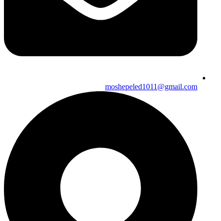
moshepeled1011@gmail.com